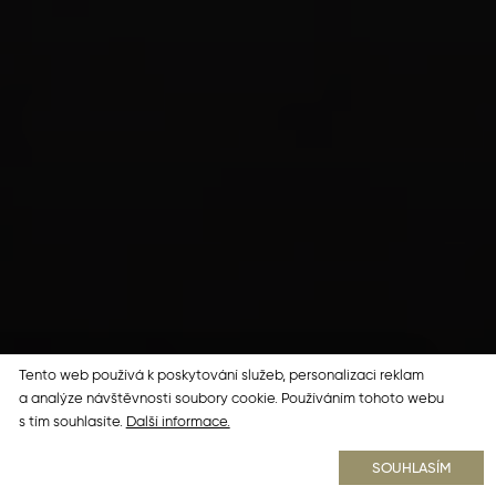
Tento web používá k poskytování služeb, personalizaci reklam
SADOVÁ 3827, 760 01 ZLÍN
a analýze návštěvnosti soubory cookie. Používáním tohoto webu
s tím souhlasíte.
Další informace.
STÁHNOUT BROŽURU
SOUHLASÍM